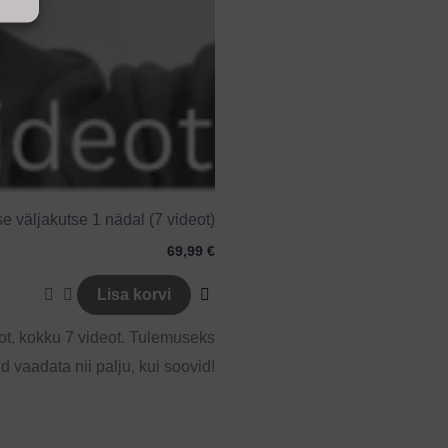
e väljakutse 1 nädal (7 videot)
69,99
€
Lisa korvi
ot, kokku 7 videot. Tulemuseks
vaadata nii palju, kui soovid!