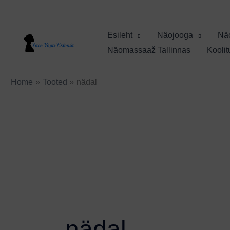
Skip
to
Esileht
Näojooga
Nä
content
Näomassaaž Tallinnas
Kooli
Home
Tooted
nädal
nädal