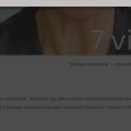
“Siledam otsaesine” – otsaesis
e väljakutse” Sisaldab íga päeva jaoks otsaesise treeningvide
1 nädalaga emotsioonidevaba siledama otsaesise! Videosid võid 