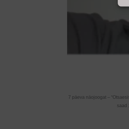
7 päeva näojoogat – “Otsaesis
saad 