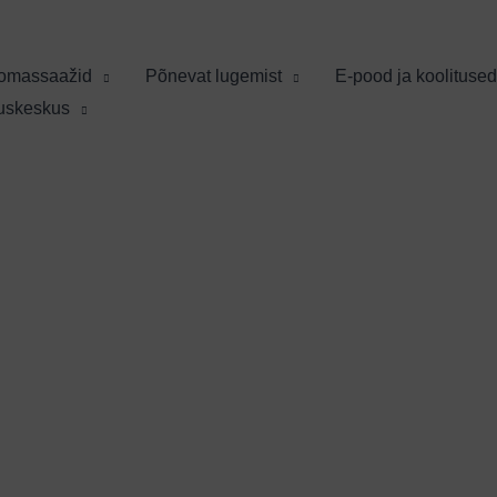
omassaažid
Põnevat lugemist
E-pood ja koolitused
tuskeskus