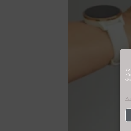
Sel
Küp
või
Man