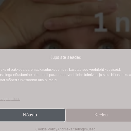
Küpsiste seaded
leks et pakkuda paremat kasutuskogemust, kasutab see veebileht küpsiseid.
sistega nõustumine aitab meil parandada veebilehe toimivust ja sisu. Nõusolekut
vad mõned funktsioonid olla piiratud.
age options
Nõustu
Keeldu
Cookie Policy
Andmekaitsetingimused