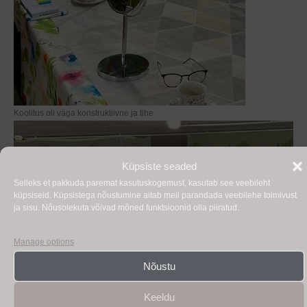
Koolitus oli väga konstruktiivne ja tihe
Küpsiste seaded
Selleks et pakkuda paremat kasutuskogemust, kasutab see veebileht
küpsiseid. Küpsistega nõustumine aitab meil parandada veebilehe toimivust
ja sisu. Nõusolekuta võivad mõned funktsioonid olla piiratud.
Manage options
Nõustu
Keeldu