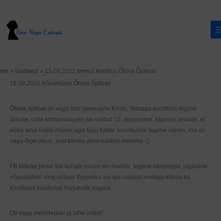
Skip
to
content
ome
Uudised
15.09.2022 toimus koolitus Õhina Õpitoas
Veetsime väga toreda õhtu 🙂
15.09.2022 Kõrvekülas
Õhina õpitoas
Õhina õpitoal
on väga tore perenaine Krista. Temaga koostöös tegime
ürituse, mille toimumisajaks sai valitud 15. september. Alguses arvasin, et
võiks teha nädal hiljem, aga tänu Krista soovitusele tegime varem, mis oli
väga õige otsus, sest kiireks alles hakkas minema 🙂
FB ürituse
peale tuli kohale piisav arv huvilisi, tegime näojoogat, jagasime
nõpunäiteid ning ürituse lõppedes sai iga osaleja endaga kaasa ka
koolitusel käsitletud harjutuste pagasi.
Oli väga meeldejääv ja lahe üritus!