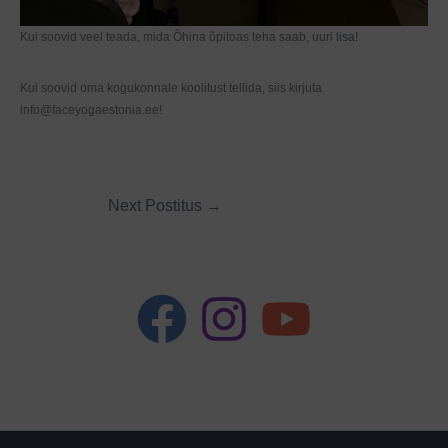
Kui soovid veel teada, mida Õhina õpitoas teha saab, uuri
lisa
!
Kui soovid oma kogukonnale koolitust tellida, siis kirjuta
info@faceyogaestonia.ee!
Next Postitus
→