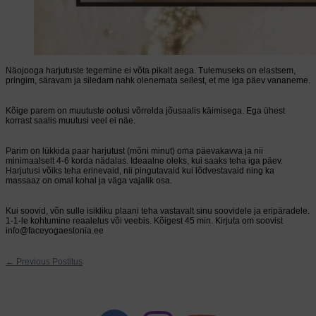
Näojooga harjutuste tegemine ei võta pikalt aega. Tulemuseks on elastsem,
pringim, säravam ja siledam nahk olenemata sellest, et me iga päev vananeme.
Kõige parem on muutuste ootusi võrrelda jõusaalis käimisega. Ega ühest
korrast saalis muutusi veel ei näe.
Parim on lükkida paar harjutust (mõni minut) oma päevakavva ja nii
minimaalselt 4-6 korda nädalas. Ideaalne oleks, kui saaks teha iga päev.
Harjutusi võiks teha erinevaid, nii pingutavaid kui lõdvestavaid ning ka
massaaz on omal kohal ja väga vajalik osa.
Kui soovid, võn sulle isikliku plaani teha vastavalt sinu soovidele ja eripäradele.
1-1-le kohtumine reaalelus või veebis. Kõigest 45 min. Kirjuta om soovist
info@faceyogaestonia.ee
←
Previous Postitus