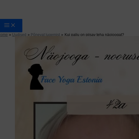
Home
Uudised
Põnevat lugemist
Kui palju on piisav teha näojoogat?