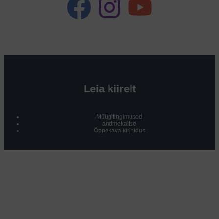
Leia kiirelt
Müügitingimused
andmekaitse
Õppekava kirjeldus