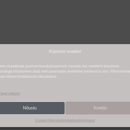
Küpsiste seaded
leks et pakkuda paremat kasutuskogemust, kasutab see veebileht küpsiseid.
sistega nõustumine aitab meil parandada veebilehe toimivust ja sisu. Nõusolekut
vad mõned funktsioonid olla piiratud.
age options
Nõustu
Keeldu
Cookie Policy
Andmekaitsetingimused