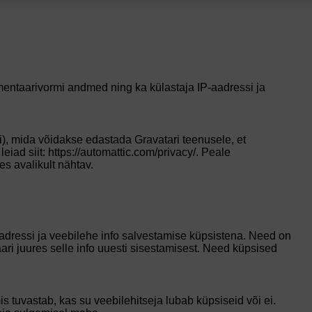
entaarivormi andmed ning ka külastaja IP-aadressi ja
), mida võidakse edastada Gravatari teenusele, et
eiad siit: https://automattic.com/privacy/. Peale
es avalikult nähtav.
aadressi ja veebilehe info salvestamise küpsistena. Need on
 juures selle info uuesti sisestamisest. Need küpsised
 tuvastab, kas su veebilehitseja lubab küpsiseid või ei.