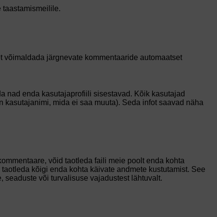
e taastamismeilile.
 et võimaldada järgnevate kommentaaride automaatset
da nad enda kasutajaprofiili sisestavad. Kõik kasutajad
on kasutajanimi, mida ei saa muuta). Seda infot saavad näha
 kommentaare, võid taotleda faili meie poolt enda kohta
a taotleda kõigi enda kohta käivate andmete kustutamist. See
seaduste või turvalisuse vajadustest lähtuvalt.