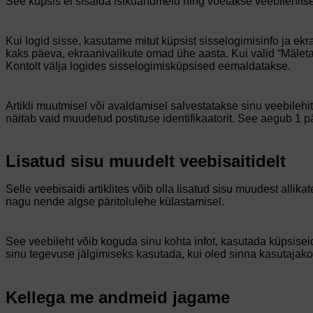
See küpsis ei sisalda isikuandmeid ning võetakse veebilehits
Kui logid sisse, kasutame mitut küpsist sisselogimisinfo ja ek
kaks päeva, ekraanivalikute omad ühe aasta. Kui valid “Mälet
Kontolt välja logides sisselogimisküpsised eemaldatakse.
Artikli muutmisel või avaldamisel salvestatakse sinu veebileh
näitab vaid muudetud postituse identifikaatorit. See aegub 1 p
Lisatud sisu muudelt veebisaitidelt
Selle veebisaidi artiklites võib olla lisatud sisu muudest allika
nagu nende algse päritolulehe külastamisel.
See veebileht võib koguda sinu kohta infot, kasutada küpsise
sinu tegevuse jälgimiseks kasutada, kui oled sinna kasutajako
Kellega me andmeid jagame