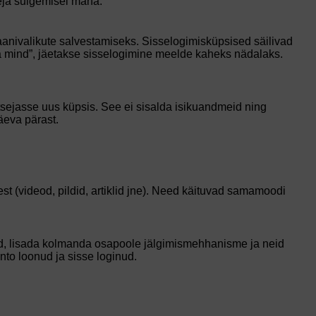
eja sulgemisel maha.
raanivalikute salvestamiseks. Sisselogimisküpsised säilivad
a mind”, jäetakse sisselogimine meelde kaheks nädalaks.
itsejasse uus küpsis. See ei sisalda isikuandmeid ning
äeva pärast.
test (videod, pildid, artiklid jne). Need käituvad samamoodi
id, lisada kolmanda osapoole jälgimismehhanisme ja neid
nto loonud ja sisse loginud.