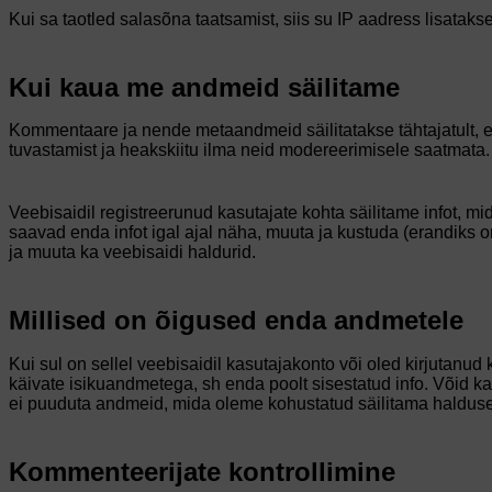
Kui sa taotled salasõna taatsamist, siis su IP aadress lisataks
Kui kaua me andmeid säilitame
Kommentaare ja nende metaandmeid säilitatakse tähtajatult,
tuvastamist ja heakskiitu ilma neid modereerimisele saatmata.
Veebisaidil registreerunud kasutajate kohta säilitame infot, mi
saavad enda infot igal ajal näha, muuta ja kustuda (erandiks 
ja muuta ka veebisaidi haldurid.
Millised on õigused enda andmetele
Kui sul on sellel veebisaidil kasutajakonto või oled kirjutanud
käivate isikuandmetega, sh enda poolt sisestatud info. Võid k
ei puuduta andmeid, mida oleme kohustatud säilitama halduse, 
Kommenteerijate kontrollimine