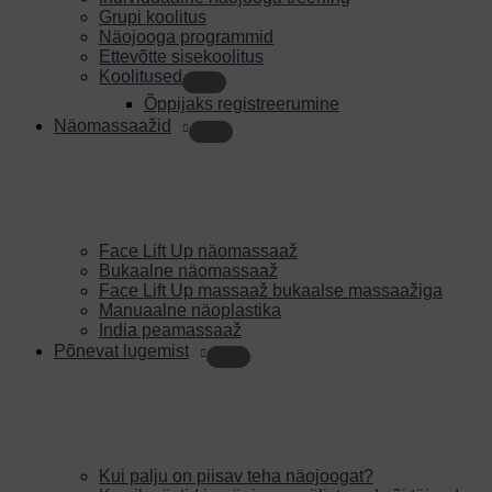
Grupi koolitus
Näojooga programmid
Ettevõtte sisekoolitus
Koolitused
Õppijaks registreerumine
Näomassaažid
Face Lift Up näomassaaž
Bukaalne näomassaaž
Face Lift Up massaaž bukaalse massaažiga
Manuaalne näoplastika
India peamassaaž
Põnevat lugemist
Kui palju on piisav teha näojoogat?