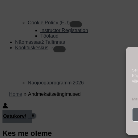
Cookie Policy (EU)
Instructor Registration
Töölaud
Näomassaaž Tallinnas
Koolituskeskus
Sel
Küp
või
Näojoogaprogramm 2026
Home
Andmekaitsetingimused
Man
Ostukorv/
Kes me oleme