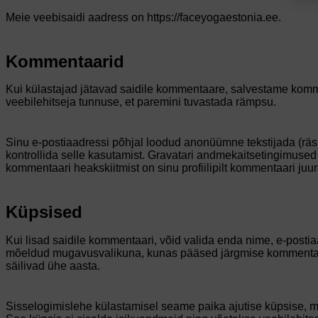
Meie veebisaidi aadress on https://faceyogaestonia.ee.
Kommentaarid
Kui külastajad jätavad saidile kommentaare, salvestame komm
veebilehitseja tunnuse, et paremini tuvastada rämpsu.
Sinu e-postiaadressi põhjal loodud anonüümne tekstijada (räsi
kontrollida selle kasutamist. Gravatari andmekaitsetingimused l
kommentaari heakskiitmist on sinu profiilipilt kommentaari juur
Küpsised
Kui lisad saidile kommentaari, võid valida enda nime, e-posti
mõeldud mugavusvalikuna, kunas pääsed järgmise kommentaari
säilivad ühe aasta.
Sisselogimislehe külastamisel seame paika ajutise küpsise, mis