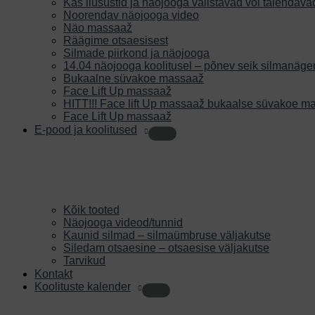
Kas ilusüstid ja näojooga välistavad või täiendava
Noorendav näojooga video
Näo massaaž
Räägime otsaesisest
Silmade piirkond ja näojooga
14.04 näojooga koolitusel – põnev seik silmanäge
Bukaalne süvakoe massaaž
Face Lift Up massaaž
HITT!!! Face lift Up massaaž bukaalse süvakoe m
Face Lift Up massaaž
E-pood ja koolitused
Kõik tooted
Näojooga videod/tunnid
Kaunid silmad – silmaümbruse väljakutse
Siledam otsaesine – otsaesise väljakutse
Tarvikud
Kontakt
Koolituste kalender