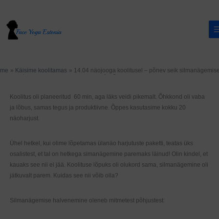
Skip
to
content
ome
Käisime koolitamas
14.04 näojooga koolitusel – põnev seik silmanägemise
14. aprillil kutsuti mind Tartusse näojooga koolitust läbi viima.
Koolitus oli planeeritud 60 min, aga läks veidi pikemalt. Õhkkond oli vaba
ja lõbus, samas tegus ja produktiivne. Õppes kasutasime kokku 20
näoharjust.
Ühel hetkel, kui olime lõpetamas ülanäo harjutuste paketti, teatas üks
osalistest, et tal on hetkega simanägemine paremaks läinud! Olin kindel, et
kauaks see nii ei jää. Koolituse lõpuks oli olukord sama, silmanägemine oli
jätkuvalt parem. Kuidas see nii võib olla?
Silmanägemise halvenemine oleneb mitmetest põhjustest: