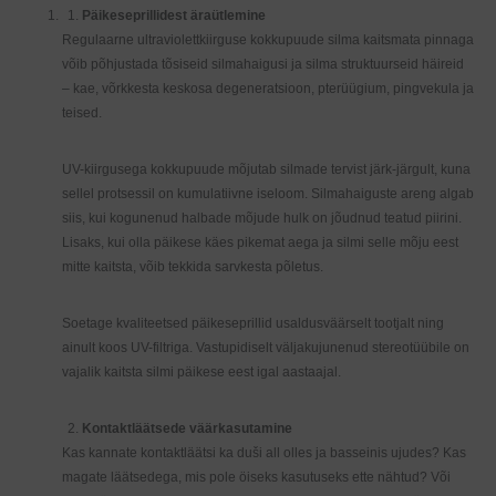
Päikeseprillidest äraütlemine
Regulaarne ultraviolettkiirguse kokkupuude silma kaitsmata pinnaga
võib põhjustada tõsiseid silmahaigusi ja silma struktuurseid häireid
– kae, võrkkesta keskosa degeneratsioon, pterüügium, pingvekula ja
teised.
UV-kiirgusega kokkupuude mõjutab silmade tervist järk-järgult, kuna
sellel protsessil on kumulatiivne iseloom. Silmahaiguste areng algab
siis, kui kogunenud halbade mõjude hulk on jõudnud teatud piirini.
Lisaks, kui olla päikese käes pikemat aega ja silmi selle mõju eest
mitte kaitsta, võib tekkida sarvkesta põletus.
Soetage kvaliteetsed päikeseprillid usaldusväärselt tootjalt ning
ainult koos UV-filtriga. Vastupidiselt väljakujunenud stereotüübile on
vajalik kaitsta silmi päikese eest igal aastaajal.
Kontaktläätsede väärkasutamine
Kas kannate kontaktläätsi ka duši all olles ja basseinis ujudes? Kas
magate läätsedega, mis pole öiseks kasutuseks ette nähtud? Või