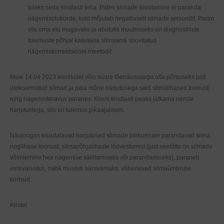
tuleks seda kindlasti teha. Pidev silmade kissitamine ei paranda
nägemisolukorda, kuid mõjutab negatiivselt silmade seisundit. Parim
viis oma elu mugavaks ja ohutuks muutmiseks on diagnostiliste
tulemuste põhjal kasutada silmaarsti soovitatud
nägemiskorrektsiooni meetodit.
Meie 14.04 2023 koolitusel võis suure tõenäosusega olla põhjuseks just
ülekoormatud silmad ja juba mõne harjutusega said silmalihased toonust
ning nägemisteravus paranes. Klient kindlasti peaks jätkama nende
harjutustega, siis on tulemus pikaajalisem.
Näojoogas kasutatavad harjutused silmade piirkonnale parandavad silma
ringlihase toonust, silmapõhjalihaste lõdvestumist (just seetõttu on silmade
võimlemine hea nägemise säilitamiseks või parandamiseks), paraneb
verevarustus, nahk muutub säravamaks, vähenevad silmaümbruse
kortsud.
Kristel