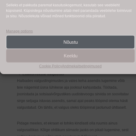
konsistents või kvaliteet on muutunud, lõpetage selle kasutamine.
Selleks et pakkuda paremat kasutuskogemust, kasutab see veebileht
See aitab vähendada haiguste riski, mida põhjustavad bakterid, mis
küpsiseid. Küpsistega nõustumine aitab meil parandada veebilehe toimivust
ja sisu. Nõusolekuta võivad mõned funktsioonid olla piiratud.
võivad elada riknenud kosmeetikas.
Manage options
Suitsetamine
Kindlaks on tehtud suitsetamise ja enne 40. eluaasta katarakti
Nõustu
tekkimise suurenenud riski vaheline seos. Suitsetamine võib esile
kutsuda ka vanusest tingitud kollatähni degeneratsiooni, mis
Keeldu
põhjustab nägemiskahjustusi.
Cookie Policy
Andmekaitsetingimused
Ebakorrektne valgustus
Halbades valgustingimustes ja vales keha asendis lugemine võib
teie nägemist üsna lühikese aja jooksul kahjustada. Töötada,
joonistada ja sotsiaalvõrgustikes uudistevoogu sirvida on soovitatav
sirge seljaga istuvas asendis, samal ajal peaks tööpind olema hästi
valgustatud. On tähtis, et valgus oleks tööpinnal jaotunud ühtlaselt.
Pidage meeles, et ekraan ei tohiks kindlasti olla ruumis ainus
valgusallikas. Kõige ohtlikum silmade jaoks on pikali lugemine, sest