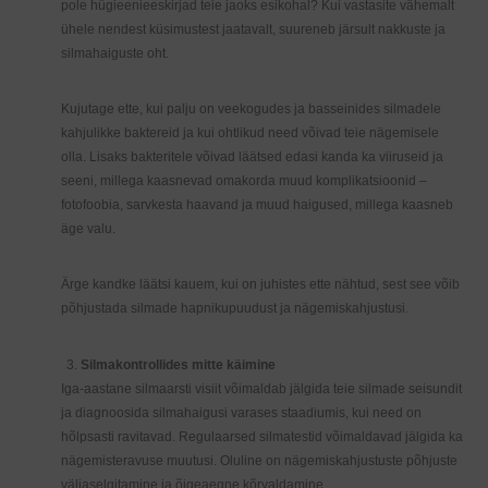
pole hügieenieeskirjad teie jaoks esikohal? Kui vastasite vähemalt
ühele nendest küsimustest jaatavalt, suureneb järsult nakkuste ja
silmahaiguste oht.
Kujutage ette, kui palju on veekogudes ja basseinides silmadele
kahjulikke baktereid ja kui ohtlikud need võivad teie nägemisele
olla. Lisaks bakteritele võivad läätsed edasi kanda ka viiruseid ja
seeni, millega kaasnevad omakorda muud komplikatsioonid –
fotofoobia, sarvkesta haavand ja muud haigused, millega kaasneb
äge valu.
Ärge kandke läätsi kauem, kui on juhistes ette nähtud, sest see võib
põhjustada silmade hapnikupuudust ja nägemiskahjustusi.
Silmakontrollides mitte käimine
Iga-aastane silmaarsti visiit võimaldab jälgida teie silmade seisundit
ja diagnoosida silmahaigusi varases staadiumis, kui need on
hõlpsasti ravitavad. Regulaarsed silmatestid võimaldavad jälgida ka
nägemisteravuse muutusi. Oluline on nägemiskahjustuste põhjuste
väljaselgitamine ja õigeaegne kõrvaldamine.