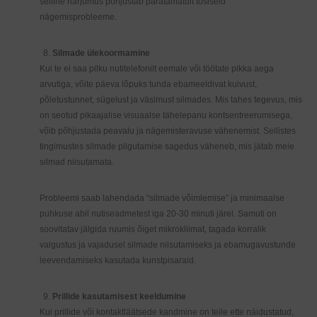
selline harjumus põhjustab paratamatult tõsiseid
nägemisprobleeme.
Silmade ülekoormamine
Kui te ei saa pilku nutitelefonilt eemale või töötate pikka aega
arvutiga, võite päeva lõpuks tunda ebameeldivat kuivust,
põletustunnet, sügelust ja väsimust silmades. Mis tahes tegevus, mis
on seotud pikaajalise visuaalse tähelepanu kontsentreerumisega,
võib põhjustada peavalu ja nägemisteravuse vähenemist. Sellistes
tingimustes silmade pilgutamise sagedus väheneb, mis jätab meie
silmad niisutamata.
Probleemi saab lahendada “silmade võimlemise” ja minimaalse
puhkuse abil nutiseadmetest iga 20-30 minuti järel. Samuti on
soovitatav jälgida ruumis õiget mikrokliimat, tagada korralik
valgustus ja vajadusel silmade niisutamiseks ja ebamugavustunde
leevendamiseks kasutada kunstpisaraid.
Prillide kasutamisest keeldumine
Kui prillide või kontaktläätsede kandmine on teile ette näidustatud,